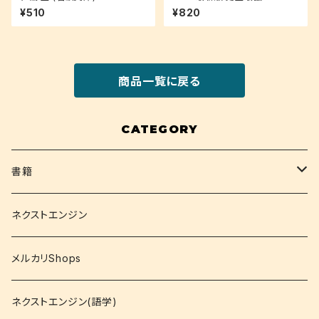
ストセンター超実戦問題集
¥510
¥820
商品一覧に戻る
CATEGORY
書籍
関西大学テキスト
ネクストエンジン
就活
メルカリShops
資格
ネクストエンジン(語学)