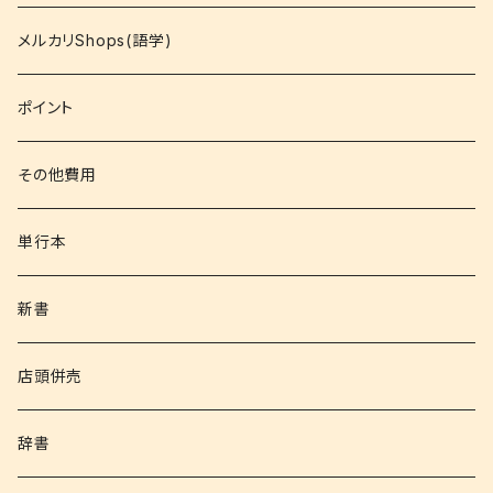
コミック
メルカリShops(語学)
文庫
ポイント
その他書籍
その他費用
書籍以外
単行本
新書
店頭併売
辞書