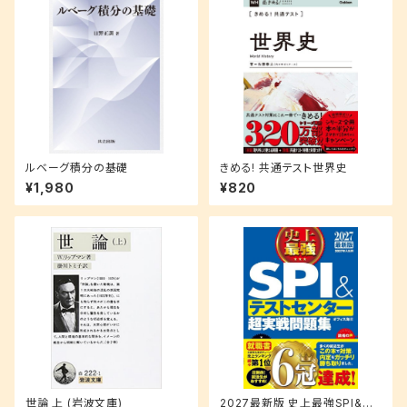
ルベーグ積分の基礎
きめる! 共通テスト世界史
¥1,980
¥820
世論 上 (岩波文庫)
2027最新版 史上最強SPI&テ