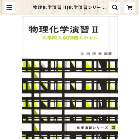
物理化学演習 II(化学演習シリーズ
2): 大学院入試問題を中心に (2) | マ
イブックス関大前店(店頭受取オーダ
ー用)