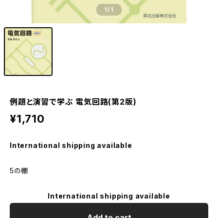
1
/1
例題と演習で学ぶ 電気回路(第2版)
¥1,710
International shipping available
5の棚
International shipping available
Add to cart