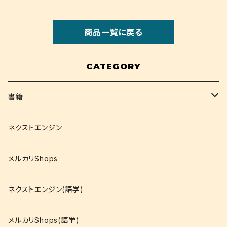
商品一覧に戻る
CATEGORY
書籍
関西大学テキスト
ネクストエンジン
就活
メルカリShops
資格
ネクストエンジン(語学)
コミック
メルカリShops(語学)