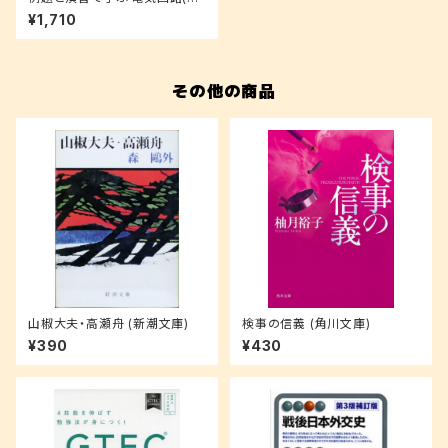
2版)
¥1,710
その他の商品
山椒大夫・高瀬舟 (新潮文庫)
検事の信義 (角川文庫)
¥390
¥430