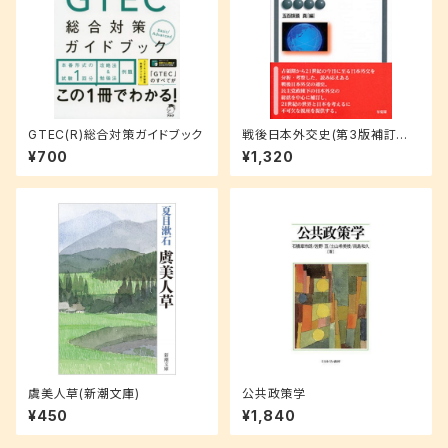
GTEC(R)総合対策ガイドブック
戦後日本外交史(第3版補訂版)
(有斐閣アルマ)
¥700
¥1,320
虞美人草(新潮文庫)
公共政策学
¥450
¥1,840