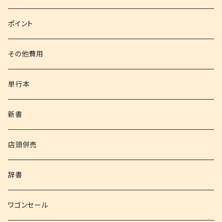
文庫
ポイント
その他書籍
その他費用
書籍以外
単行本
新書
店頭併売
辞書
ワゴンセール