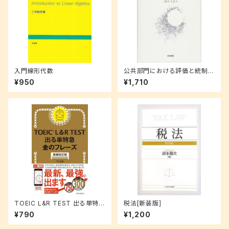
入門線形代数
公共部門における評価と統制
(ガバナンスと評価)
¥950
¥1,710
TOEIC L&R TEST 出る単特急
税法[新装版]
金のフレーズ(増補改訂版)
¥790
¥1,200