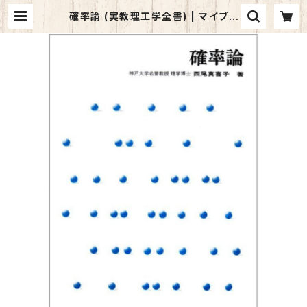
確率論 (実教理工学全書) | マイブッ
クス関大前店(店頭受取オーダー用)