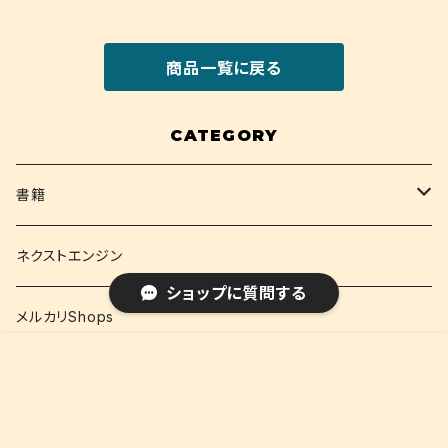
商品一覧に戻る
CATEGORY
書籍
関西大学テキスト
ネクストエンジン
ショップに質問する
就活
メルカリShops
¥1,980
販売開始のお知らせを希望する
再入荷のお知らせを希望する
コミュニティ加入
種類を選択する
年齢確認
Sold out
資格
ネクストエンジン(語学)
SOLD OUT
0
キーワードから探す
コミック
メルカリShops(語学)