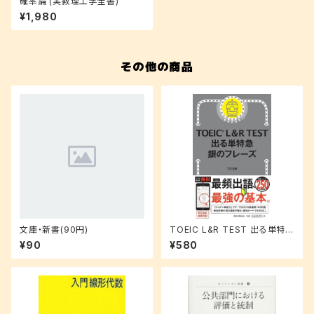
確率論 (実教理工学全書)
¥1,980
その他の商品
文庫・新書(90円)
TOEIC L&R TEST 出る単特急
銀のフレーズ
¥90
¥580