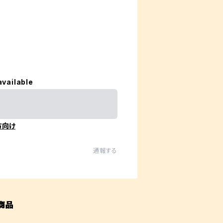
available
方向け
通報する
商品