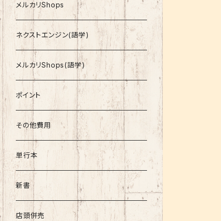
就活
メルカリShops
資格
ネクストエンジン(語学)
コミック
メルカリShops(語学)
文庫
ポイント
その他書籍
その他費用
書籍以外
単行本
新書
店頭併売