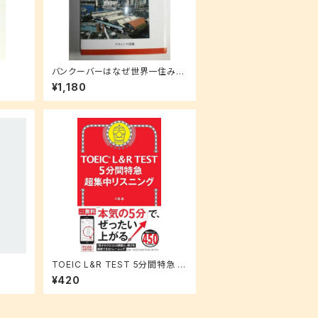
バンクーバーはなぜ世界一住みや
すい都市なのか (叢書・地球発見)
¥1,180
TOEIC L&R TEST 5分間特急 超
集中リスニング (TOEIC TEST 特
¥420
急シリーズ)