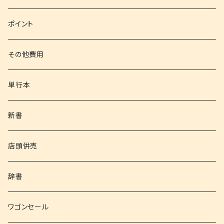
文庫
ポイント
その他書籍
その他費用
書籍以外
単行本
新書
店頭併売
辞書
ワゴンセール