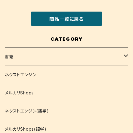
商品一覧に戻る
CATEGORY
書籍
関西大学テキスト
ネクストエンジン
就活
メルカリShops
資格
ネクストエンジン(語学)
コミック
メルカリShops(語学)