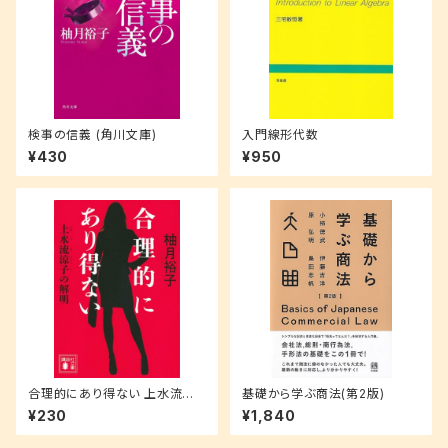
検事の信義 (角川文庫)
入門線形代数
¥430
¥950
合理的にあり得ない 上水流涼
基礎から学ぶ商法(第2版)
子の解明 (講談社文庫 ゆ 9-1)
¥230
¥1,840