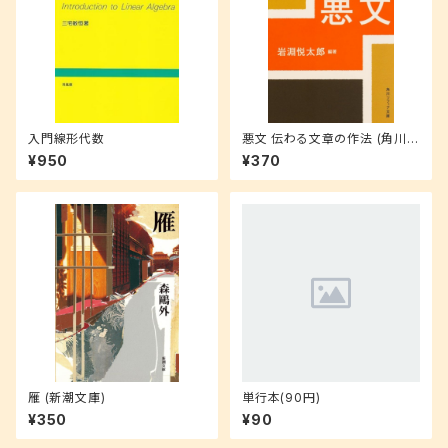
入門線形代数
悪文 伝わる文章の作法 (角川ソ
フィア文庫)
¥950
¥370
雁 (新潮文庫)
単行本(90円)
¥350
¥90