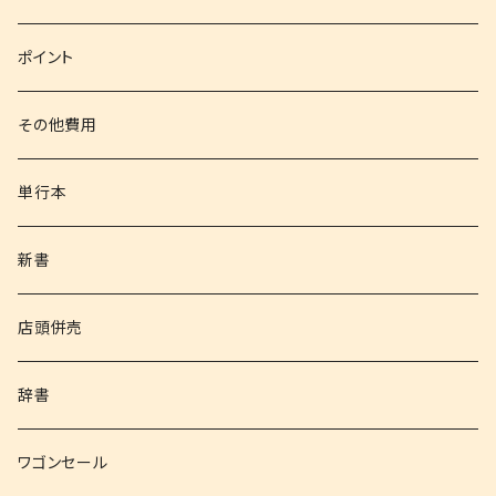
文庫
ポイント
その他書籍
その他費用
書籍以外
単行本
新書
店頭併売
辞書
ワゴンセール