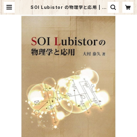
SOI Lubistor の物理学と応用 | マ
イブックス関大前店(店頭受取オーダ
ー用)