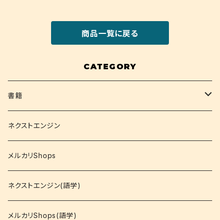
商品一覧に戻る
CATEGORY
書籍
関西大学テキスト
ネクストエンジン
就活
メルカリShops
資格
ネクストエンジン(語学)
コミック
メルカリShops(語学)