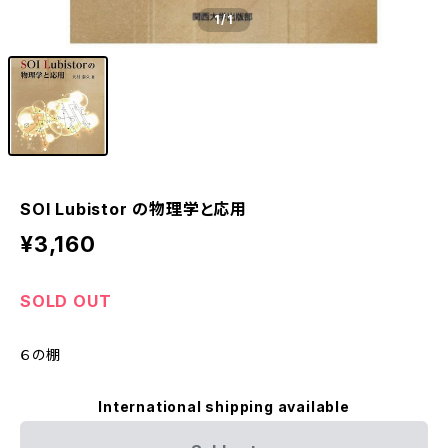
1
/1
SOI Lubistor の物理学と応用
¥3,160
SOLD OUT
６の棚
International shipping available