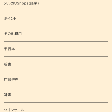
コミック
メルカリShops(語学)
文庫
ポイント
その他書籍
その他費用
書籍以外
単行本
新書
店頭併売
辞書
ワゴンセール