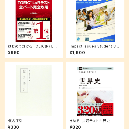
はじめて受けるTOEIC(R) L&R
Impact Issues Student Boo
テスト 全パート完全攻略
k with Online Code Level 1
¥990
¥1,900
仮名手引
きめる! 共通テスト世界史
¥330
¥820