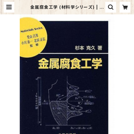
金属腐食工学 (材料学シリーズ) | マ
イブックス関大前店(店頭受取オーダ
ー用)