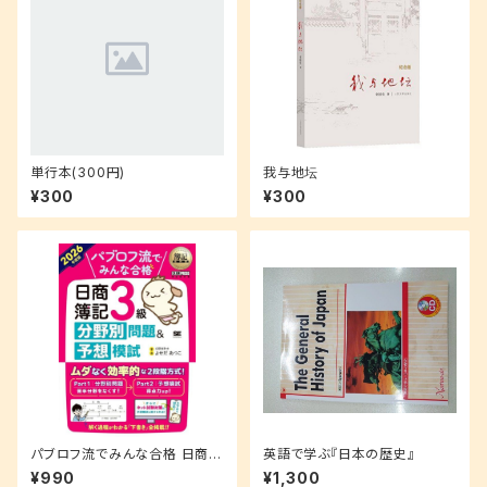
単行本(300円)
我与地坛
¥300
¥300
パブロフ流でみんな合格 日商簿
英語で学ぶ『日本の歴史』
記3級 分野別問題＆予想模試 2
¥990
¥1,300
026年度版