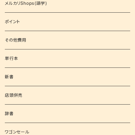
コミック
メルカリShops(語学)
文庫
ポイント
その他書籍
その他費用
書籍以外
単行本
新書
店頭併売
辞書
ワゴンセール