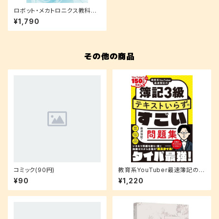
ロボット・メカトロニクス教科書
メカトロニクス概論(改訂3版)
¥1,790
その他の商品
コミック(90円)
教育系YouTuber最速簿記の簿
記3級 テキストいらずのすごい
¥90
¥1,220
問題集