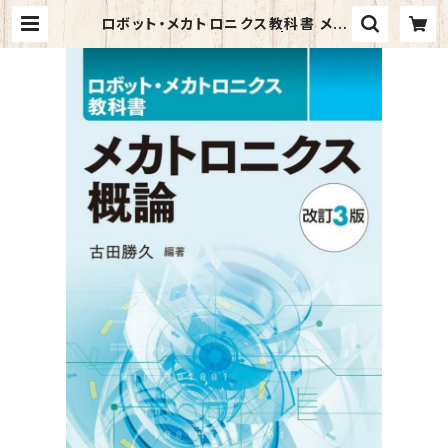
ロボット・メカトロニクス教科書 メカ
トロニクス概論(改訂3版) | マイブッ
クス関大前店(店頭受取オーダー用)