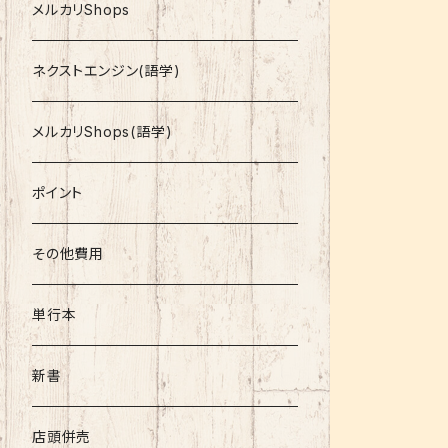
就活
メルカリShops
資格
ネクストエンジン(語学)
コミック
メルカリShops(語学)
文庫
ポイント
その他書籍
その他費用
書籍以外
単行本
新書
店頭併売