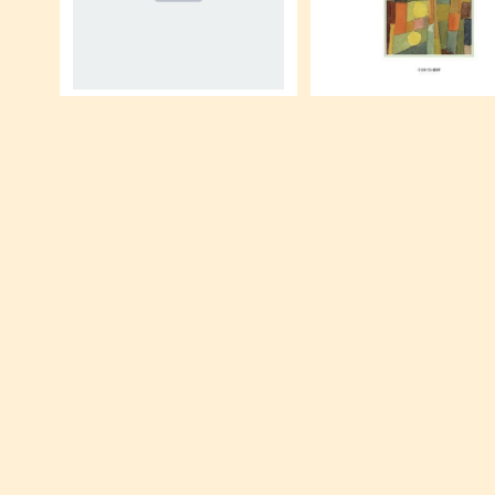
文庫・新書(90円)
公共政策学
¥90
¥1,840
教場0 刑事指導官・風間公親 (小
大学入試問題集 関正生の
学館文庫 な 17-4)
文ポラリス 2 (応用レベル)
¥270
¥660