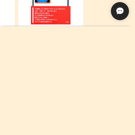
戦後日本外交史(第3版補訂版)(有
斐閣アルマ)
¥1,320
Add to cart
¥1,320
英語長
単行本(200円)
¥200