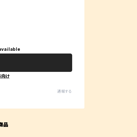
available
方向け
通報する
商品