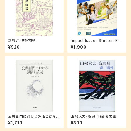
新校注 伊勢物語
Impact Issues Student Boo
k with Online Code Level 1
¥920
¥1,900
公共部門における評価と統制
山椒大夫・高瀬舟 (新潮文庫)
(ガバナンスと評価)
¥1,710
¥390