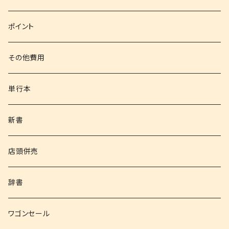
文庫
ポイント
その他書籍
その他費用
書籍以外
単行本
新書
店頭併売
辞書
ワゴンセール