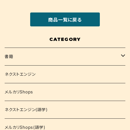
商品一覧に戻る
CATEGORY
書籍
関西大学テキスト
ネクストエンジン
就活
メルカリShops
資格
ネクストエンジン(語学)
コミック
メルカリShops(語学)