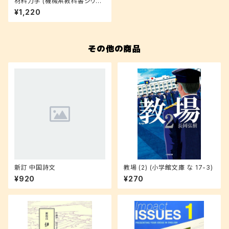
材料力学 (機械系教科書シリー
ズ)
¥1,220
その他の商品
新訂 中国詩文
教場 (2) (小学館文庫 な 17-3)
¥920
¥270