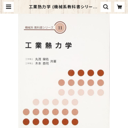
工業熱力学 (機械系教科書シリーズ)
| マイブックス関大前店(店頭受取オ
ーダー用)