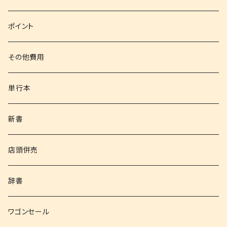
文庫
ポイント
その他書籍
その他費用
書籍以外
単行本
新書
店頭併売
辞書
ワゴンセール