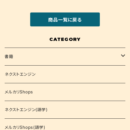
商品一覧に戻る
CATEGORY
書籍
関西大学テキスト
ネクストエンジン
就活
メルカリShops
資格
ネクストエンジン(語学)
コミック
メルカリShops(語学)