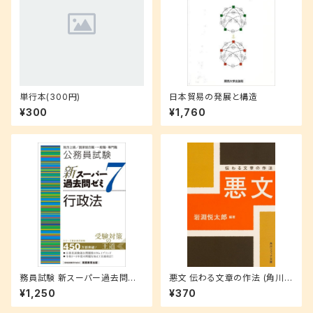
単行本(300円)
日本貿易の発展と構造
¥300
¥1,760
務員試験 新スーパー過去問ゼ
悪文 伝わる文章の作法 (角川ソ
ミ 7 行政法
フィア文庫)
¥1,250
¥370