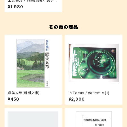
工業熱力学 (機械系教科書シリ
ーズ)
¥1,980
その他の商品
虞美人草(新潮文庫)
In Focus Academic (1)
¥450
¥2,000