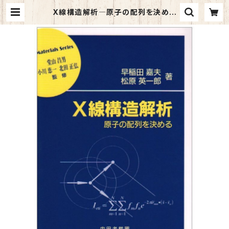
X線構造解析―原子の配列を決める
(材料学シリーズ) | マイブックス関大
前店(店頭受取オーダー用)