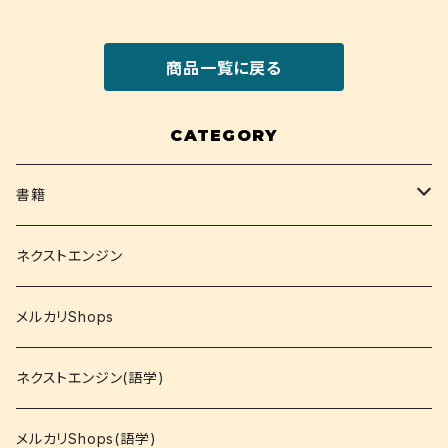
商品一覧に戻る
CATEGORY
書籍
関西大学テキスト
ネクストエンジン
就活
メルカリShops
資格
ネクストエンジン(語学)
コミック
メルカリShops(語学)