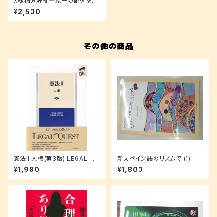
X線構造解析―原子の配列を決
める (材料学シリーズ)
¥2,500
その他の商品
憲法II 人権(第3版) LEGAL QU
新スペイン語のリズムで (1)
EST
¥1,980
¥1,800