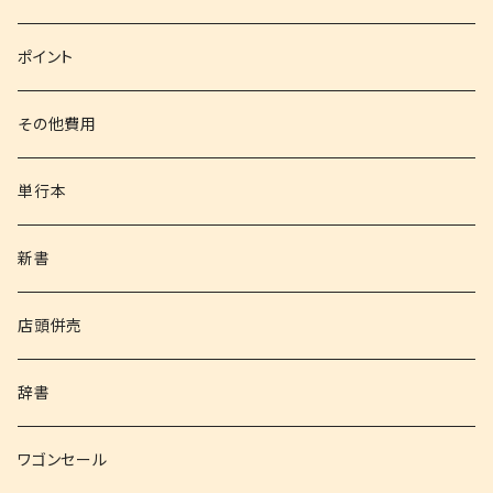
文庫
ポイント
その他書籍
その他費用
書籍以外
単行本
新書
店頭併売
辞書
ワゴンセール