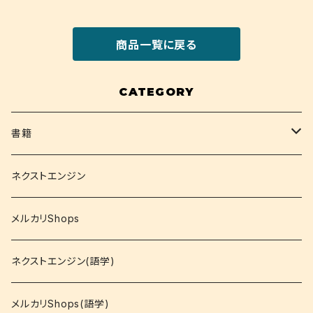
商品一覧に戻る
CATEGORY
書籍
関西大学テキスト
ネクストエンジン
就活
メルカリShops
資格
ネクストエンジン(語学)
コミック
メルカリShops(語学)