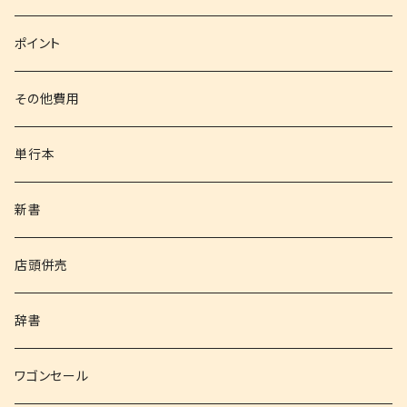
文庫
ポイント
その他書籍
その他費用
書籍以外
単行本
新書
店頭併売
辞書
ワゴンセール