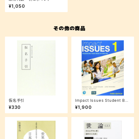
¥1,050
その他の商品
仮名手引
Impact Issues Student Boo
k with Online Code Level 1
¥330
¥1,900