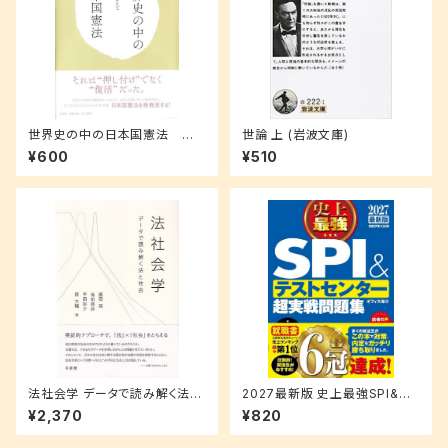
世界史の中の日本国憲法 立
世論 上 (岩波文庫)
憲主義の史的展開を踏まえて
¥600
¥510
法社会学 データで読み解く法と
2027最新版 史上最強SPI&テ
社会
ストセンター超実戦問題集
¥2,370
¥820