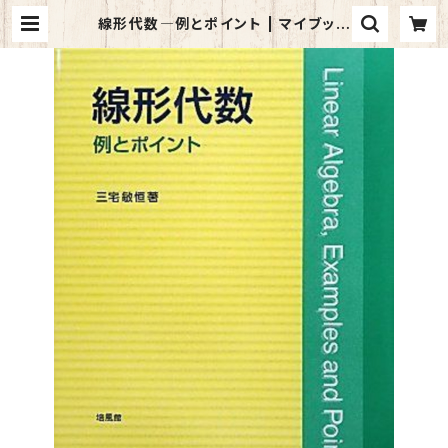
線形代数―例とポイント | マイブック
ス関大前店(店頭受取オーダー用)