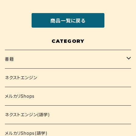
商品一覧に戻る
CATEGORY
書籍
関西大学テキスト
ネクストエンジン
就活
メルカリShops
資格
ネクストエンジン(語学)
コミック
メルカリShops(語学)