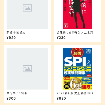
新訂 中国詩文
合理的にあり得ない 上水流涼
子の解明 (講談社文庫 ゆ 9-1)
¥920
¥230
単行本(300円)
2027最新版 史上最強SPI&テ
ストセンター超実戦問題集
¥300
¥820