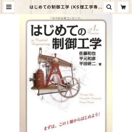
はじめての制御工学 (KS理工学専門
書) | マイブックス関大前店(店頭受取
オーダー用)