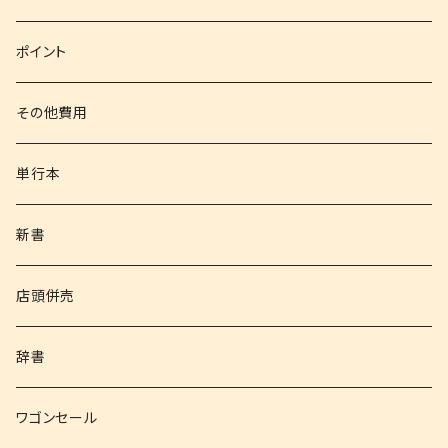
文庫
ポイント
その他書籍
その他費用
書籍以外
単行本
新書
店頭併売
辞書
ワゴンセール