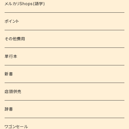
コミック
メルカリShops(語学)
文庫
ポイント
その他書籍
その他費用
書籍以外
単行本
新書
店頭併売
辞書
ワゴンセール