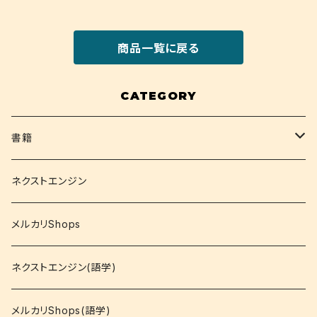
商品一覧に戻る
CATEGORY
書籍
関西大学テキスト
ネクストエンジン
就活
メルカリShops
資格
ネクストエンジン(語学)
コミック
メルカリShops(語学)