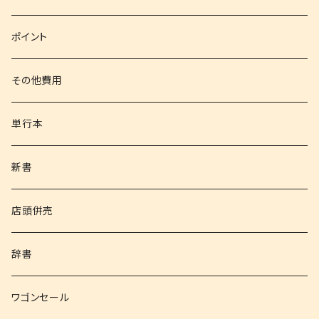
文庫
ポイント
その他書籍
その他費用
書籍以外
単行本
新書
店頭併売
辞書
ワゴンセール