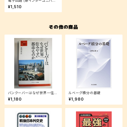
電子回路 (新インターユニバー
シティ)
¥1,510
その他の商品
バンクーバーはなぜ世界一住み
ルベーグ積分の基礎
やすい都市なのか (叢書・地球
¥1,180
¥1,980
発見)