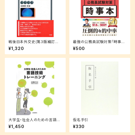
戦後日本外交史(第3版補訂版)
最強の公務員試験対策「時事
(有斐閣アルマ)
本」2026年度版
¥1,320
¥500
大学生・社会人のための言語技
仮名手引
術トレーニング
¥1,450
¥330