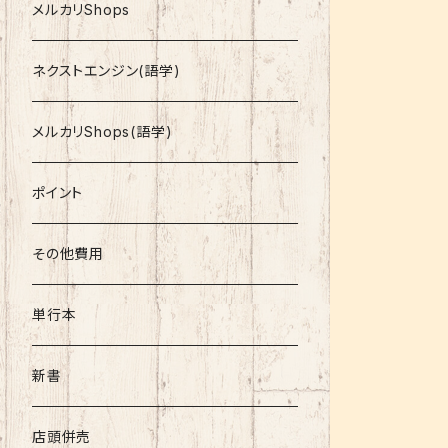
就活
メルカリShops
資格
ネクストエンジン(語学)
コミック
メルカリShops(語学)
文庫
ポイント
その他書籍
その他費用
書籍以外
単行本
新書
店頭併売