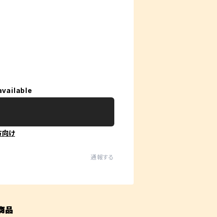
available
方向け
通報する
商品