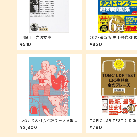
世論 上 (岩波文庫)
2027最新版 史上最強SPI
センター超実戦問題集
¥510
¥820
つながりの社会心理学－人を取り
TOEIC L&R TEST 出る
巻く「空気」を科学する
金のフレーズ(増補改訂版)
¥2,300
¥790