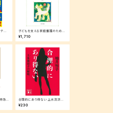
&テスト
子どもを支える家庭養護のための
里親ソーシャルワーク
¥1,710
単特急
合理的にあり得ない 上水流涼子
の解明 (講談社文庫 ゆ 9-1)
¥230