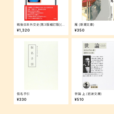
戦後日本外交史(第3版補訂版)(有
雁 (新潮文庫)
斐閣アルマ)
¥1,320
¥350
仮名手引
世論 上 (岩波文庫)
¥330
¥510