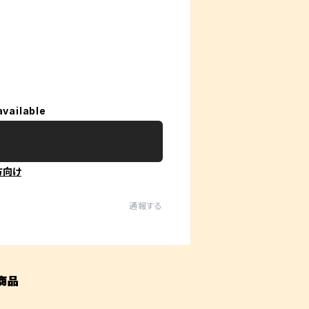
available
方向け
通報する
商品