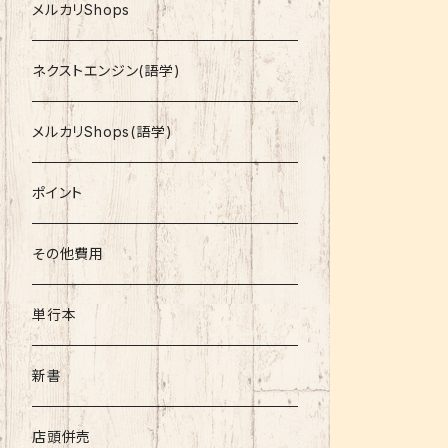
就活
メルカリShops
資格
ネクストエンジン(語学)
コミック
メルカリShops(語学)
文庫
ポイント
その他書籍
その他費用
書籍以外
単行本
新書
店頭併売