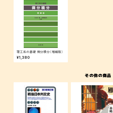
理工系の基礎 微分積分〔増補版〕
¥1,380
その他の商品