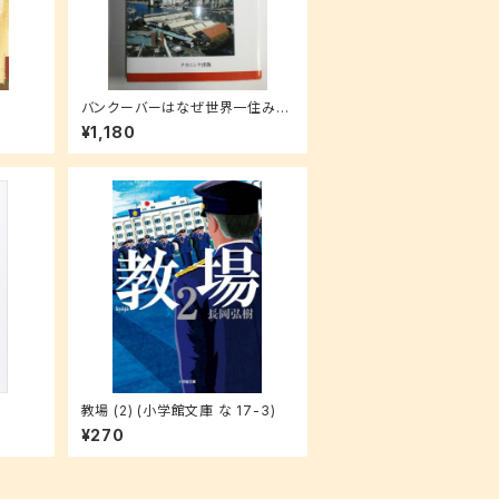
バンクーバーはなぜ世界一住みや
すい都市なのか (叢書・地球発見)
¥1,180
教場 (2) (小学館文庫 な 17-3)
¥270