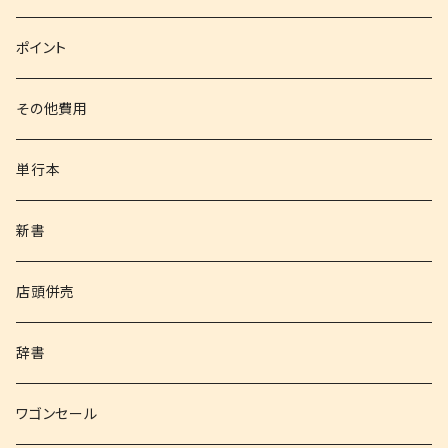
文庫
ポイント
その他書籍
その他費用
書籍以外
単行本
新書
店頭併売
辞書
ワゴンセール