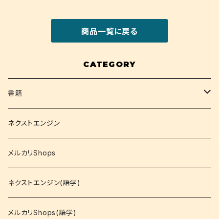
商品一覧に戻る
CATEGORY
書籍
関西大学テキスト
ネクストエンジン
就活
メルカリShops
資格
ネクストエンジン(語学)
コミック
メルカリShops(語学)