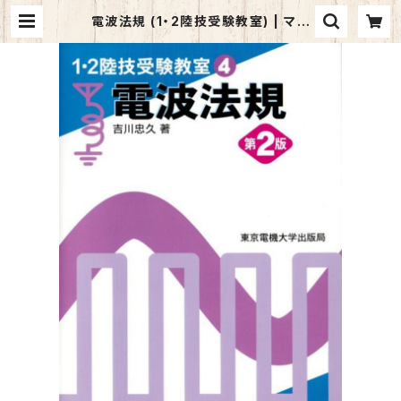
電波法規 (1・2陸技受験教室) | マイ
ブックス関大前店(店頭受取オーダー
用)