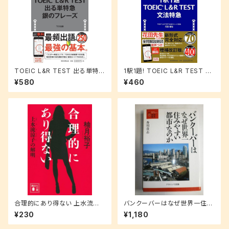
TOEIC L&R TEST 出る単特急
1駅1題! TOEIC L&R TEST 文
銀のフレーズ
法特急
¥580
¥460
合理的にあり得ない 上水流涼
バンクーバーはなぜ世界一住み
子の解明 (講談社文庫 ゆ 9-1)
やすい都市なのか (叢書・地球
¥230
¥1,180
発見)