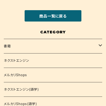
商品一覧に戻る
CATEGORY
書籍
関西大学テキスト
ネクストエンジン
就活
メルカリShops
資格
ネクストエンジン(語学)
コミック
メルカリShops(語学)