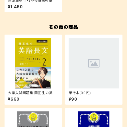
電波法規 (1・2陸技受験教室)
¥1,450
その他の商品
大学入試問題集 関正生の英語
単行本(90円)
長文ポラリス 2 (応用レベル)
¥660
¥90