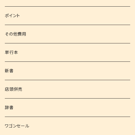
文庫
ポイント
その他書籍
その他費用
書籍以外
単行本
新書
店頭併売
辞書
ワゴンセール