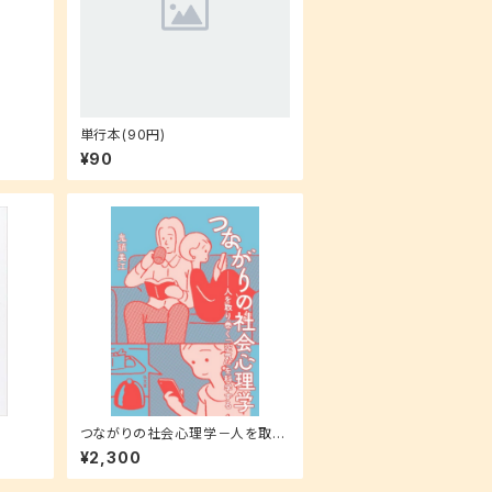
単行本(90円)
¥90
つながりの社会心理学－人を取り
巻く「空気」を科学する
¥2,300