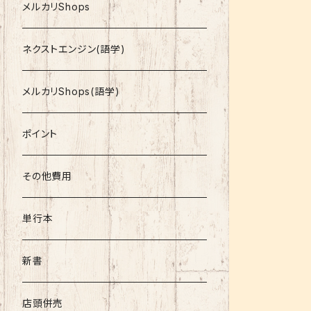
就活
メルカリShops
資格
ネクストエンジン(語学)
コミック
メルカリShops(語学)
文庫
ポイント
その他書籍
その他費用
書籍以外
単行本
新書
店頭併売