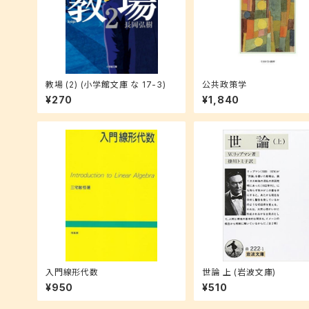
教場 (2) (小学館文庫 な 17-3)
公共政策学
¥270
¥1,840
入門線形代数
世論 上 (岩波文庫)
¥950
¥510