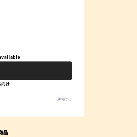
available
方向け
通報する
商品