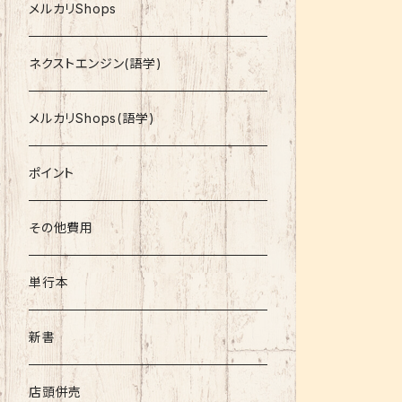
就活
メルカリShops
資格
ネクストエンジン(語学)
コミック
メルカリShops(語学)
文庫
ポイント
その他書籍
その他費用
書籍以外
単行本
新書
店頭併売