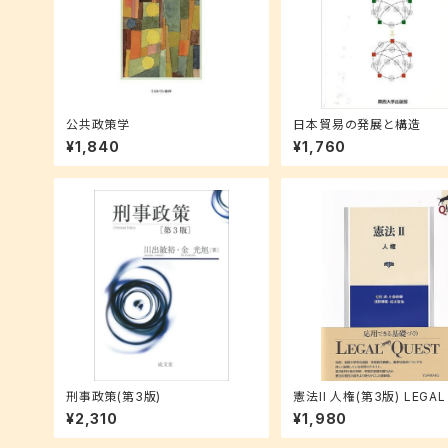
公共政策学
日本貿易の発展と構造
¥1,840
¥1,760
刑事政策(第3版)
憲法II 人権(第3版) LEGAL
ST
¥2,310
¥1,980