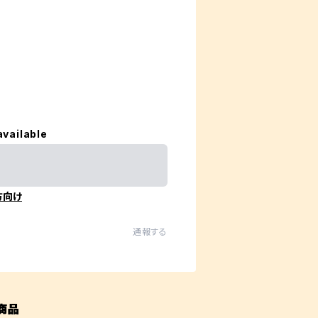
available
方向け
通報する
商品