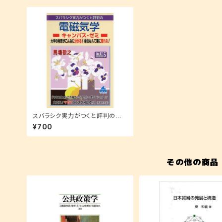
スバラシク実力がつくと評判の電
磁気学キャンパス・ゼミ—大学の物
¥700
理がこんなに分かる!単位なんて楽
に取れる!
その他の商品