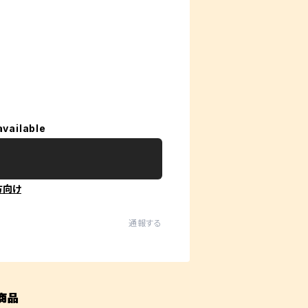
available
方向け
通報する
商品