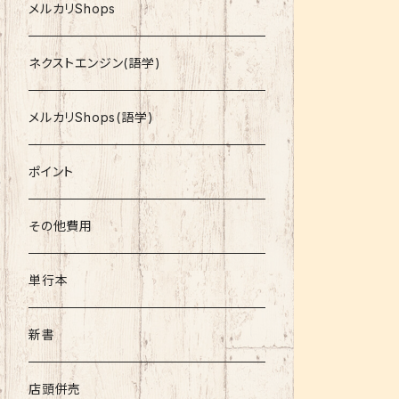
就活
メルカリShops
資格
ネクストエンジン(語学)
コミック
メルカリShops(語学)
文庫
ポイント
その他書籍
その他費用
書籍以外
単行本
新書
店頭併売