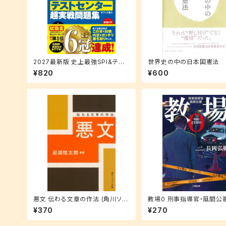
2027最新版 史上最強SPI&テスト
世界史の中の日本国憲法 
センター超実戦問題集
主義の史的展開を踏まえて
¥820
¥600
悪文 伝わる文章の作法 (角川ソフ
教場0 刑事指導官・風間公親
ィア文庫)
学館文庫 な 17-4)
¥370
¥270