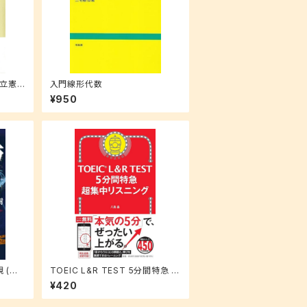
立憲
入門線形代数
¥950
 (小
TOEIC L&R TEST 5分間特急 超
集中リスニング (TOEIC TEST 特
¥420
急シリーズ)