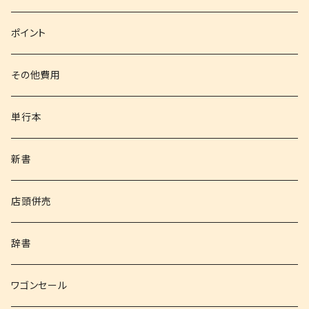
文庫
ポイント
その他書籍
その他費用
書籍以外
単行本
新書
店頭併売
辞書
ワゴンセール