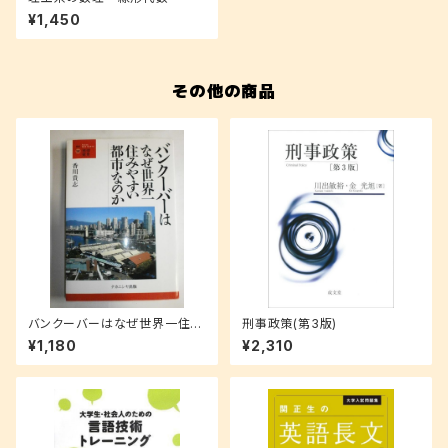
¥1,450
その他の商品
バンクーバーはなぜ世界一住み
刑事政策(第3版)
やすい都市なのか (叢書・地球
¥1,180
¥2,310
発見)