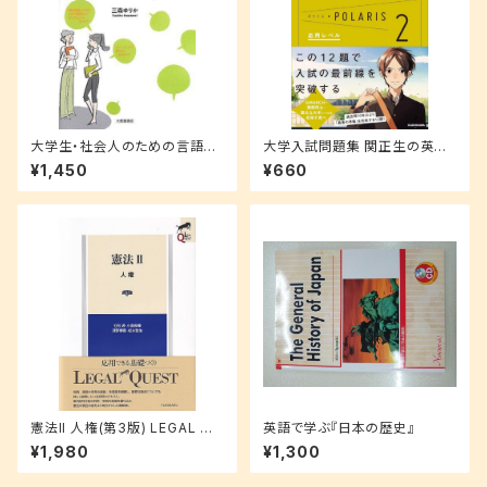
大学生・社会人のための言語技
大学入試問題集 関正生の英語
術トレーニング
長文ポラリス 2 (応用レベル)
¥1,450
¥660
憲法II 人権(第3版) LEGAL QU
英語で学ぶ『日本の歴史』
EST
¥1,980
¥1,300