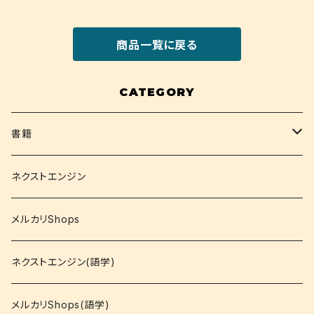
商品一覧に戻る
CATEGORY
書籍
関西大学テキスト
ネクストエンジン
就活
メルカリShops
資格
ネクストエンジン(語学)
コミック
メルカリShops(語学)