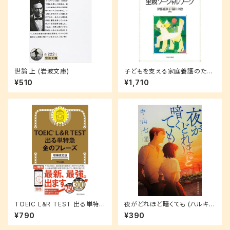
世論 上 (岩波文庫)
子どもを支える家庭養護のため
の里親ソーシャルワーク
¥510
¥1,710
TOEIC L&R TEST 出る単特急
夜がどれほど暗くても (ハルキ文
金のフレーズ(増補改訂版)
庫 な 21-1)
¥790
¥390