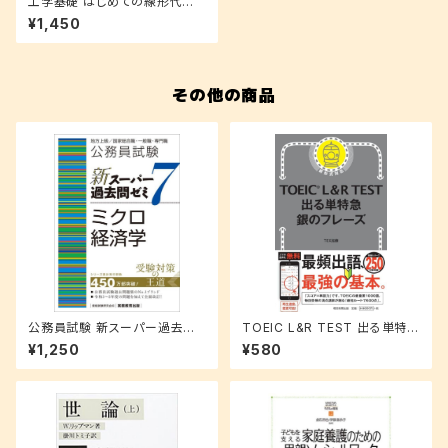
工学基礎 はじめての線形代数
学 (KS理工学専門書)
¥1,450
その他の商品
公務員試験 新スーパー過去問
TOEIC L&R TEST 出る単特急
ゼミ7 ミクロ経済学
銀のフレーズ
¥1,250
¥580