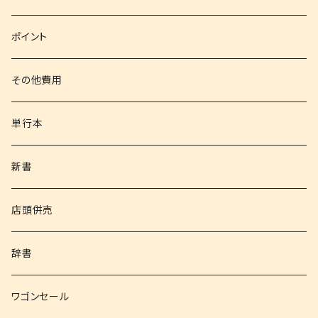
文庫
ポイント
その他書籍
その他費用
書籍以外
単行本
新書
店頭併売
辞書
ワゴンセール