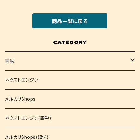
商品一覧に戻る
CATEGORY
書籍
関西大学テキスト
ネクストエンジン
就活
メルカリShops
資格
ネクストエンジン(語学)
コミック
メルカリShops(語学)