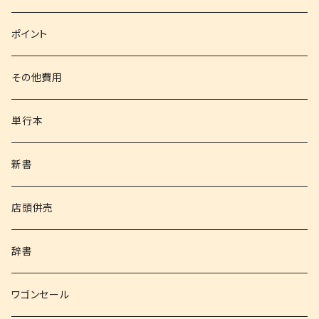
文庫
ポイント
その他書籍
その他費用
書籍以外
単行本
新書
店頭併売
辞書
ワゴンセール