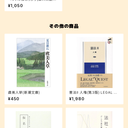
セミナー)
¥1,050
その他の商品
虞美人草(新潮文庫)
憲法II 人権(第3版) LEGAL QU
EST
¥450
¥1,980