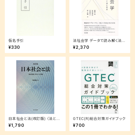
仮名手引
法社会学 データで読み解く法と
社会
¥330
¥2,370
日本社会と法(改訂版) 〈法と社
GTEC(R)総合対策ガイドブック
会〉のトピック分析
¥1,790
¥700