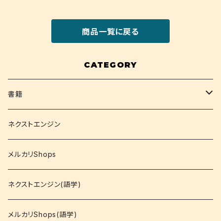
商品一覧に戻る
CATEGORY
書籍
関西大学テキスト
ネクストエンジン
就活
メルカリShops
資格
ネクストエンジン(語学)
コミック
メルカリShops(語学)