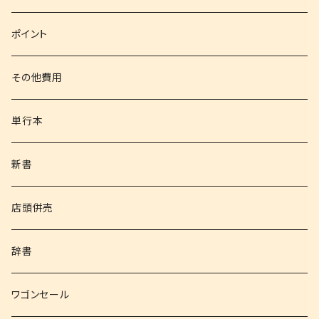
文庫
ポイント
その他書籍
その他費用
書籍以外
単行本
新書
店頭併売
辞書
ワゴンセール