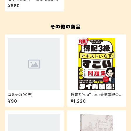
ら3・11後まで (中公新書)
¥580
その他の商品
コミック(90円)
教育系YouTuber最速簿記の簿
記3級 テキストいらずのすごい
¥90
¥1,220
問題集