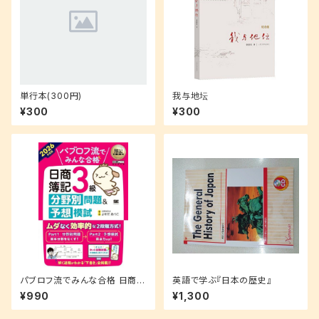
単行本(300円)
我与地坛
¥300
¥300
パブロフ流でみんな合格 日商簿
英語で学ぶ『日本の歴史』
記3級 分野別問題＆予想模試 2
¥990
¥1,300
026年度版