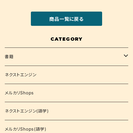
商品一覧に戻る
CATEGORY
書籍
関西大学テキスト
ネクストエンジン
就活
メルカリShops
資格
ネクストエンジン(語学)
コミック
メルカリShops(語学)