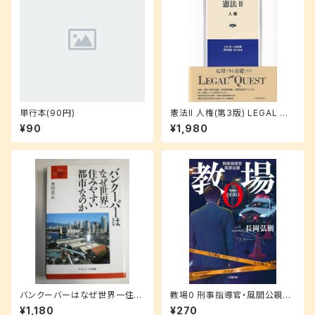
単行本(90円)
憲法II 人権(第3版) LEGAL QU
EST
¥90
¥1,980
バンクーバーはなぜ世界一住み
教場0 刑事指導官・風間公親
やすい都市なのか (叢書・地球
(小学館文庫 な 17-4)
¥1,180
¥270