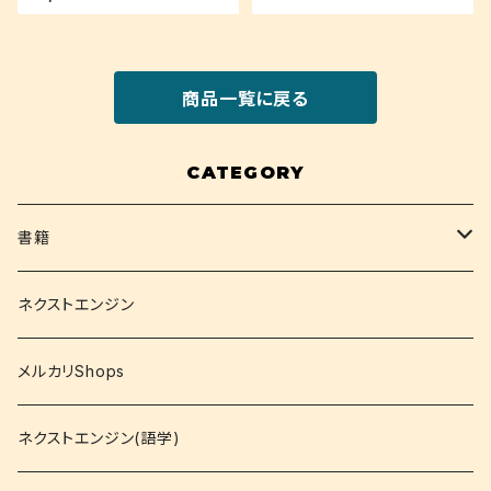
発見)
商品一覧に戻る
CATEGORY
書籍
関西大学テキスト
ネクストエンジン
就活
メルカリShops
資格
ネクストエンジン(語学)