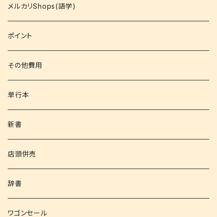
コミック
メルカリShops(語学)
文庫
ポイント
その他書籍
その他費用
書籍以外
単行本
新書
店頭併売
辞書
ワゴンセール