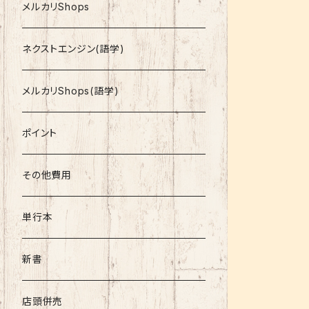
就活
メルカリShops
資格
ネクストエンジン(語学)
コミック
メルカリShops(語学)
文庫
ポイント
その他書籍
その他費用
書籍以外
単行本
新書
店頭併売