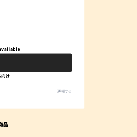
available
方向け
通報する
商品