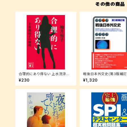
その他の商品
合理的にあり得ない 上水流涼子
戦後日本外交史(第3版補訂
の解明 (講談社文庫 ゆ 9-1)
斐閣アルマ)
¥230
¥1,320