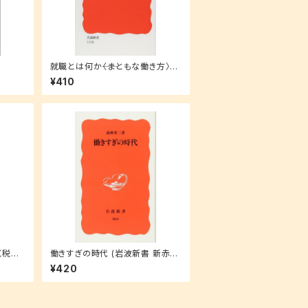
就職とは何か――〈まともな働き方〉の
条件 (岩波新書)
¥410
く税金
働きすぎの時代 (岩波新書 新赤版
963)
¥420