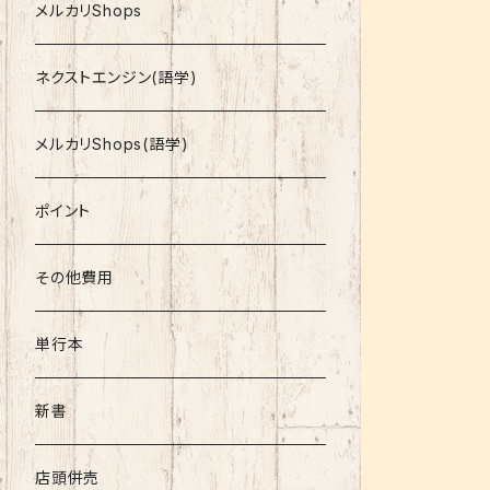
就活
メルカリShops
資格
ネクストエンジン(語学)
コミック
メルカリShops(語学)
文庫
ポイント
その他書籍
その他費用
書籍以外
単行本
新書
店頭併売