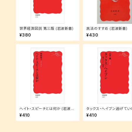
世界経済図説 第三版 (岩波新書)
民法のすすめ (岩波新書)
¥380
¥430
ヘイト・スピーチとは何か (岩波新
タックス・ヘイブン――逃げてい
書)
(岩波新書)
¥410
¥410