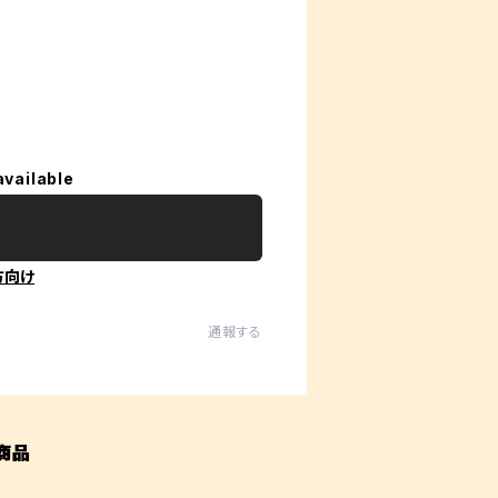
available
方向け
通報する
商品