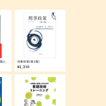
版)(有
刑事政策(第3版)
¥2,310