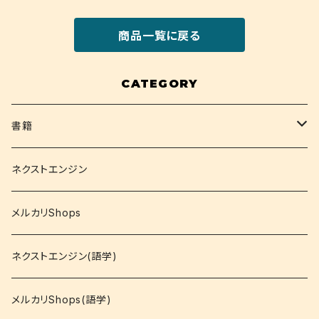
商品一覧に戻る
CATEGORY
書籍
関西大学テキスト
ネクストエンジン
就活
メルカリShops
資格
ネクストエンジン(語学)
コミック
メルカリShops(語学)