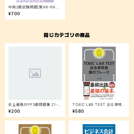
中検2級試験問題[第98・99回]
解答と解説 2020年版
¥700
同じカテゴリの商品
史上最強のFP3級問題集 21-2
TOEIC L&R TEST 出る単特急
2年版
銀のフレーズ
¥200
¥580