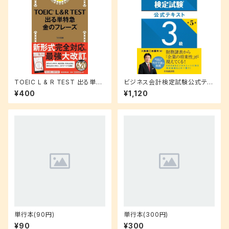
TOEIC L & R TEST 出る単特
ビジネス会計検定試験公式テキ
急 金のフレーズ
スト3級〈第5版〉
¥400
¥1,120
単行本(90円)
単行本(300円)
¥90
¥300