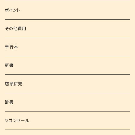
文庫
ポイント
その他書籍
その他費用
書籍以外
単行本
新書
店頭併売
辞書
ワゴンセール