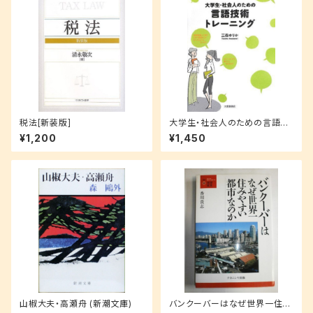
税法[新装版]
大学生・社会人のための言語技
術トレーニング
¥1,200
¥1,450
山椒大夫・高瀬舟 (新潮文庫)
バンクーバーはなぜ世界一住み