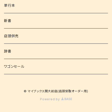
書籍以外
単行本
新書
店頭併売
辞書
ワゴンセール
© マイブックス関大前店(店頭受取オーダー用)
Powered by