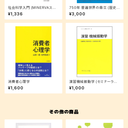
社会科学入門 (MINERVAスタ
750年 普遍世界の鼎立 (歴史
ートアップ経済学 1)
の転換期)
¥1,336
¥3,000
消費者心理学
演習機械振動学 (セミナーライ
ブラリ機械工学 3)
¥1,600
¥1,000
その他の商品