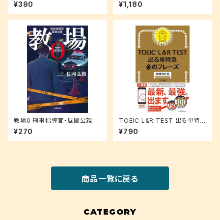
やすい都市なのか (叢書・地球
¥390
¥1,180
発見)
教場0 刑事指導官・風間公親
TOEIC L&R TEST 出る単特急
(小学館文庫 な 17-4)
金のフレーズ(増補改訂版)
¥270
¥790
商品一覧に戻る
CATEGORY