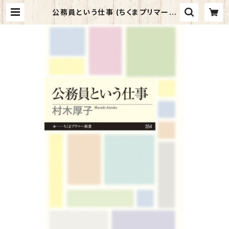
公務員という仕事 (ちくまプリマー新
書) | マイブックス関大前店(店頭受取
オーダー用)