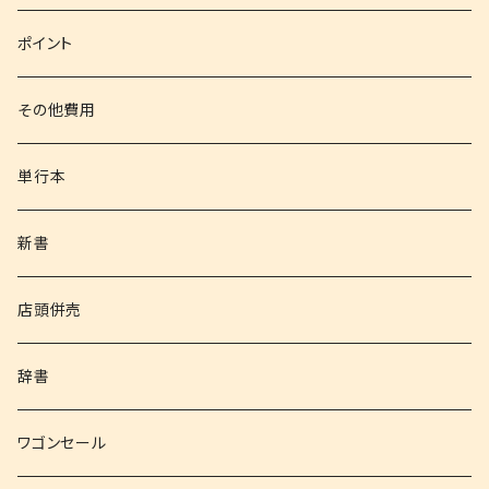
文庫
ポイント
その他書籍
その他費用
書籍以外
単行本
新書
店頭併売
辞書
ワゴンセール