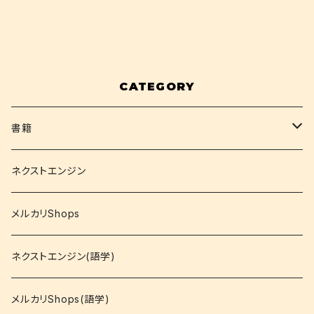
CATEGORY
書籍
関西大学テキスト
ネクストエンジン
就活
メルカリShops
資格
ネクストエンジン(語学)
コミック
メルカリShops(語学)