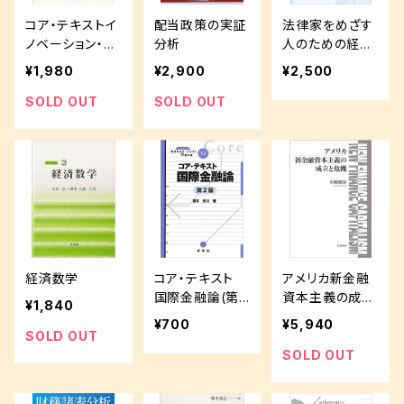
コア・テキストイ
配当政策の実証
法律家をめざす
ノベーション・マ
分析
人のための経済
ネジメント
学
¥1,980
¥2,900
¥2,500
SOLD OUT
SOLD OUT
経済数学
コア・テキスト
アメリカ新金融
国際金融論(第2
資本主義の成立
¥1,840
版)
と危機
¥700
¥5,940
SOLD OUT
SOLD OUT