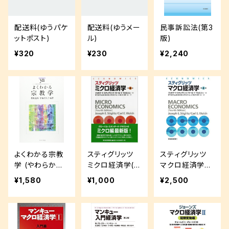
配送料(ゆうパケ
配送料(ゆうメー
民事訴訟法(第3
ットポスト)
ル)
版)
¥320
¥230
¥2,240
よくわかる宗教
スティグリッツ
スティグリッツ
学 (やわらかア
ミクロ経済学(第
マクロ経済学
カデミズム・〈わ
4版)
(第4版)
¥1,580
¥1,000
¥2,500
かる〉シリーズ)