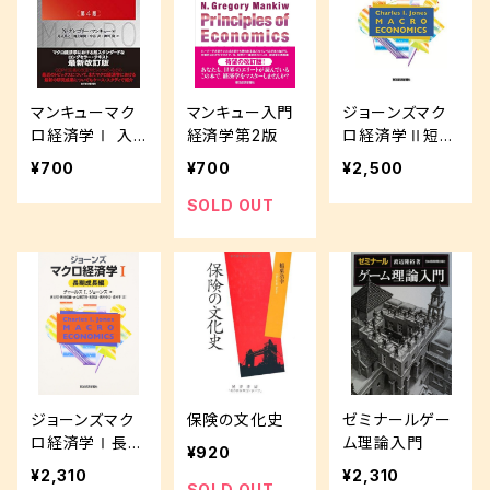
マンキューマク
マンキュー入門
ジョーンズマク
ロ経済学Ⅰ 入
経済学第2版
ロ経済学Ⅱ短期
門編(第4版)
変動篇
¥700
¥700
¥2,500
SOLD OUT
ジョーンズマク
保険の文化史
ゼミナールゲー
ロ経済学Ⅰ長期
ム理論入門
¥920
成長編
¥2,310
¥2,310
SOLD OUT